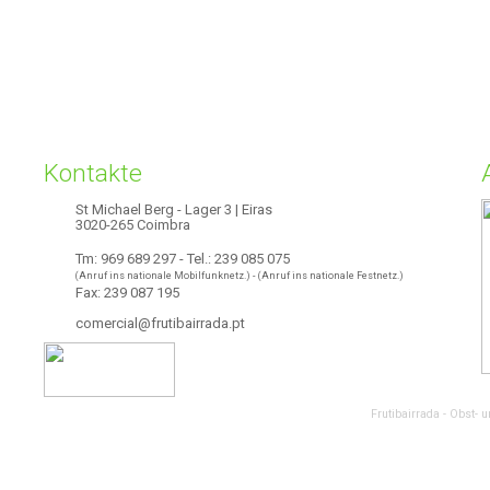
Kontakte
St Michael Berg - Lager 3 | Eiras
3020-265 Coimbra
Tm: 969 689 297 - Tel.: 239 085 075
(Anruf ins nationale Mobilfunknetz.) - (Anruf ins nationale Festnetz.)
Fax: 239 087 195
comercial@frutibairrada.pt
Frutibairrada - Obst