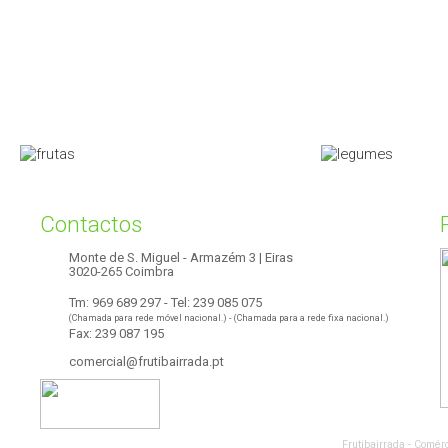
.
.
Contactos
Monte de S. Miguel - Armazém 3 | Eiras
3020-265 Coimbra
Tm: 969 689 297 - Tel: 239 085 075
(Chamada para rede móvel nacional.) - (Chamada para a rede fixa nacional.)
Fax: 239 087 195
comercial@frutibairrada.pt
Frutibairrada - Comér