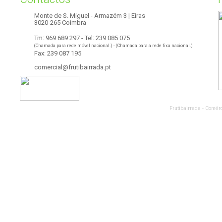
Monte de S. Miguel - Armazém 3 | Eiras
3020-265 Coimbra
Tm: 969 689 297 - Tel: 239 085 075
(Chamada para rede móvel nacional.) - (Chamada para a rede fixa nacional.)
Fax: 239 087 195
comercial@frutibairrada.pt
Frutibairrada - Comér